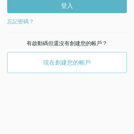
帳
戶
選
忘記密碼？
擇
新
密
有啟動碼但還沒有創建您的帳戶？
碼；
它
必
現在創建您的帳戶
須
至
少
有
5
個
字
符。