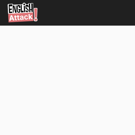
請
為
您
的
帳
戶