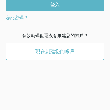
帳
戶
選
忘記密碼？
擇
新
密
有啟動碼但還沒有創建您的帳戶？
碼；
它
必
現在創建您的帳戶
須
至
少
有
5
個
字
符。