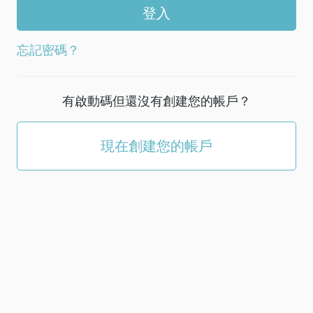
帳
戶
選
忘記密碼？
擇
新
密
有啟動碼但還沒有創建您的帳戶？
碼；
它
必
現在創建您的帳戶
須
至
少
有
5
個
字
符。